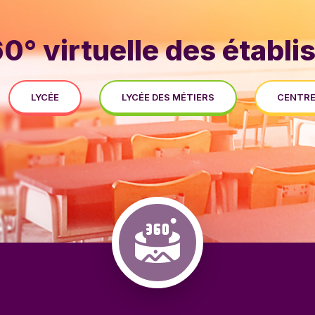
60° virtuelle des établ
LYCÉE
LYCÉE DES MÉTIERS
CENTRE