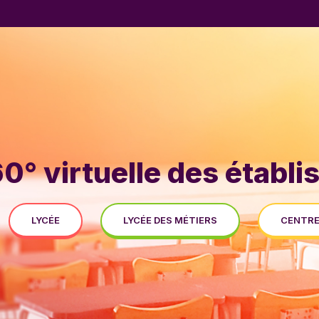
60° virtuelle des établ
LYCÉE
LYCÉE DES MÉTIERS
CENTRE