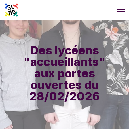
Des lycéens
"accueillants"
aux portes
ouvertes du
28/02/2026