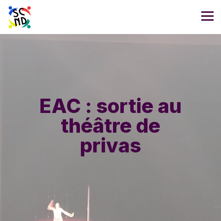
EAC : sortie au
théâtre de
privas