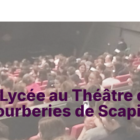
Lycée au Théâtre 
ourberies de Scap