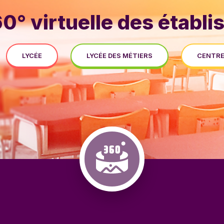
60° virtuelle des établ
LYCÉE
LYCÉE DES MÉTIERS
CENTRE