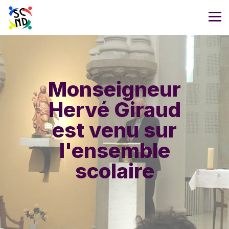
Monseigneur
Hervé Giraud
est venu sur
l'ensemble
scolaire