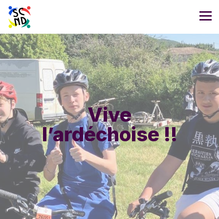
Vive
l’ardéchoise !!